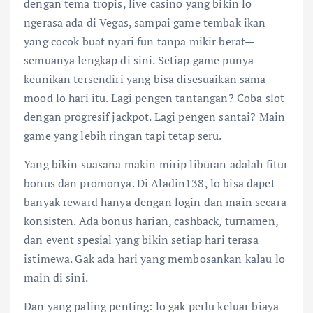
dengan tema tropis, live casino yang bikin lo
ngerasa ada di Vegas, sampai game tembak ikan
yang cocok buat nyari fun tanpa mikir berat—
semuanya lengkap di sini. Setiap game punya
keunikan tersendiri yang bisa disesuaikan sama
mood lo hari itu. Lagi pengen tantangan? Coba slot
dengan progresif jackpot. Lagi pengen santai? Main
game yang lebih ringan tapi tetap seru.
Yang bikin suasana makin mirip liburan adalah fitur
bonus dan promonya. Di Aladin138, lo bisa dapet
banyak reward hanya dengan login dan main secara
konsisten. Ada bonus harian, cashback, turnamen,
dan event spesial yang bikin setiap hari terasa
istimewa. Gak ada hari yang membosankan kalau lo
main di sini.
Dan yang paling penting: lo gak perlu keluar biaya