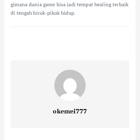
gimana dunia game bisa jadi tempat healing terbaik
di tengah hiruk-pikuk hidup.
okemei777