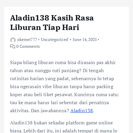
Aladin138 Kasih Rasa
Liburan Tiap Hari
okemei777
Uncategorized
June 14, 2025
0 Comments
Siapa bilang liburan cuma bisa dirasain pas akhir
tahun atau nunggu cuti panjang? Di tengah
rutinitas harian yang padat, sebenarnya lo tetap
bisa ngerasain vibe liburan tanpa harus packing
koper atau beli tiket pesawat. Kuncinya cuma satu:
tau ke mana harus lari sebentar dari penatnya
aktivitas. Dan jawabannya?
Aladin138
.
Aladin138 bukan sekadar platform game online
biasa. Lebih dari itu, ini adalah tempat di mana lo