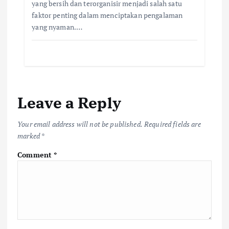
yang bersih dan terorganisir menjadi salah satu
faktor penting dalam menciptakan pengalaman
yang nyaman.…
Leave a Reply
Your email address will not be published.
Required fields are
marked
*
Comment
*