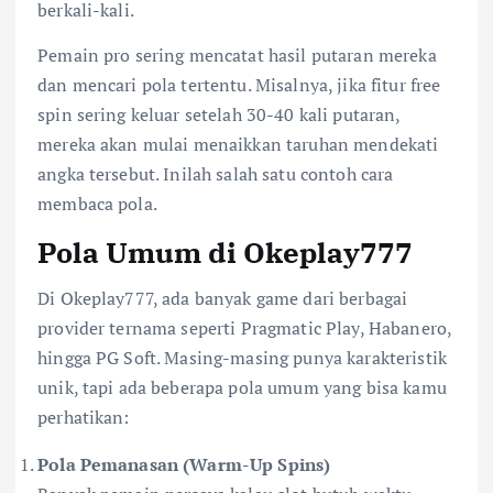
berkali-kali.
Pemain pro sering mencatat hasil putaran mereka
dan mencari pola tertentu. Misalnya, jika fitur free
spin sering keluar setelah 30-40 kali putaran,
mereka akan mulai menaikkan taruhan mendekati
angka tersebut. Inilah salah satu contoh cara
membaca pola.
Pola Umum di Okeplay777
Di Okeplay777, ada banyak game dari berbagai
provider ternama seperti Pragmatic Play, Habanero,
hingga PG Soft. Masing-masing punya karakteristik
unik, tapi ada beberapa pola umum yang bisa kamu
perhatikan:
Pola Pemanasan (Warm-Up Spins)