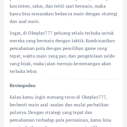
konsisten, sabar, dan teliti saat bermain, maka
kamu bisa merasakan bedanya main dengan strategi
dan asal main.
Ingat, di Okeplay777 peluang selalu terbuka untuk
mereka yang bermain dengan taktik. Kombinasikan
pemahaman pola dengan pemilihan game yang
tepat, waktu main yang pas, dan pengelolaan saldo
yang bijak, maka jalan menuju kemenangan akan
terbuka lebar.
Kesimpulan
Kalau kamu ingin menang terus di Okeplay777,
berhenti main asal-asalan dan mulai perhatikan
polanya. Dengan strategi yang tepat dan
pemahaman terhadap pola permainan, kamu bisa