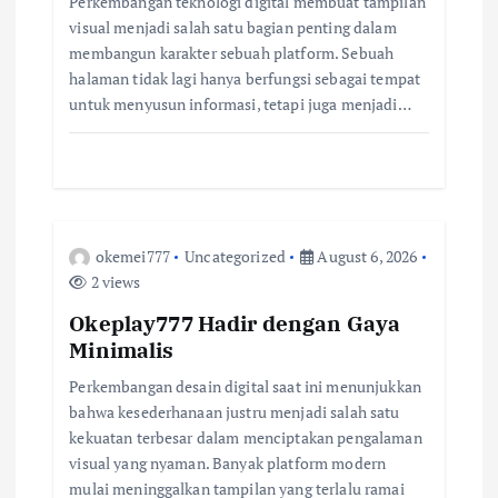
Perkembangan teknologi digital membuat tampilan
t
visual menjadi salah satu bagian penting dalam
membangun karakter sebuah platform. Sebuah
i
halaman tidak lagi hanya berfungsi sebagai tempat
untuk menyusun informasi, tetapi juga menjadi…
o
n
okemei777
Uncategorized
August 6, 2026
2 views
Okeplay777 Hadir dengan Gaya
Minimalis
Perkembangan desain digital saat ini menunjukkan
bahwa kesederhanaan justru menjadi salah satu
kekuatan terbesar dalam menciptakan pengalaman
visual yang nyaman. Banyak platform modern
mulai meninggalkan tampilan yang terlalu ramai