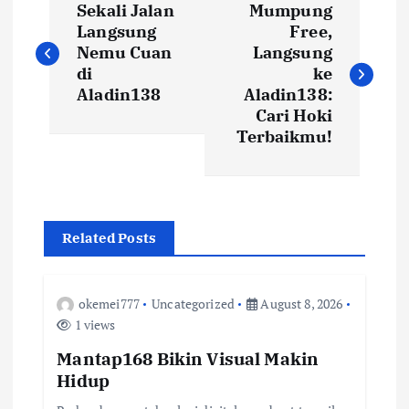
Sekali Jalan
Mumpung
o
Langsung
Free,
Nemu Cuan
Langsung
s
di
ke
Aladin138
Aladin138:
t
Cari Hoki
Terbaikmu!
n
a
Related Posts
v
i
okemei777
Uncategorized
August 8, 2026
1 views
g
Mantap168 Bikin Visual Makin
Hidup
a