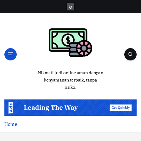
S
k
i
p
t
o
c
o
n
t
Nikmati judi online aman dengan
e
kenyamanan terbaik, tanpa
n
risiko.
t
Home