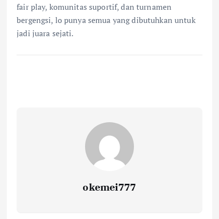
fair play, komunitas suportif, dan turnamen
bergengsi, lo punya semua yang dibutuhkan untuk
jadi juara sejati.
okemei777