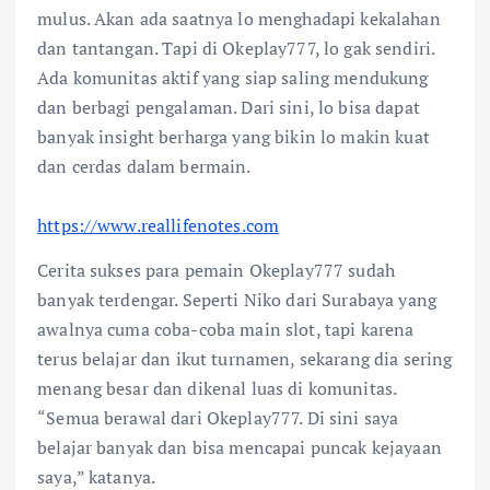
mulus. Akan ada saatnya lo menghadapi kekalahan
dan tantangan. Tapi di Okeplay777, lo gak sendiri.
Ada komunitas aktif yang siap saling mendukung
dan berbagi pengalaman. Dari sini, lo bisa dapat
banyak insight berharga yang bikin lo makin kuat
dan cerdas dalam bermain.
https://www.reallifenotes.com
Cerita sukses para pemain Okeplay777 sudah
banyak terdengar. Seperti Niko dari Surabaya yang
awalnya cuma coba-coba main slot, tapi karena
terus belajar dan ikut turnamen, sekarang dia sering
menang besar dan dikenal luas di komunitas.
“Semua berawal dari Okeplay777. Di sini saya
belajar banyak dan bisa mencapai puncak kejayaan
saya,” katanya.