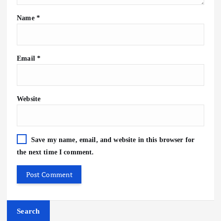
Name
*
Email
*
Website
Save my name, email, and website in this browser for
the next time I comment.
Search