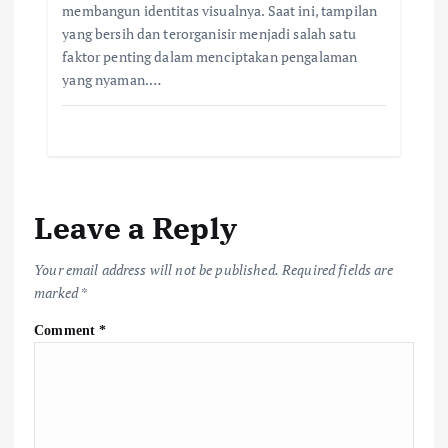
membangun identitas visualnya. Saat ini, tampilan
yang bersih dan terorganisir menjadi salah satu
faktor penting dalam menciptakan pengalaman
yang nyaman.…
Leave a Reply
Your email address will not be published.
Required fields are
marked
*
Comment
*