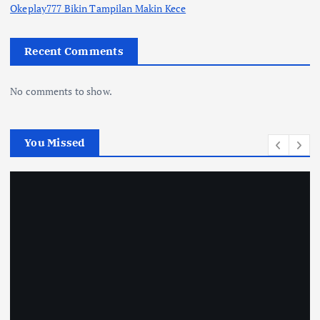
Okeplay777 Bikin Tampilan Makin Kece
Recent Comments
No comments to show.
You Missed