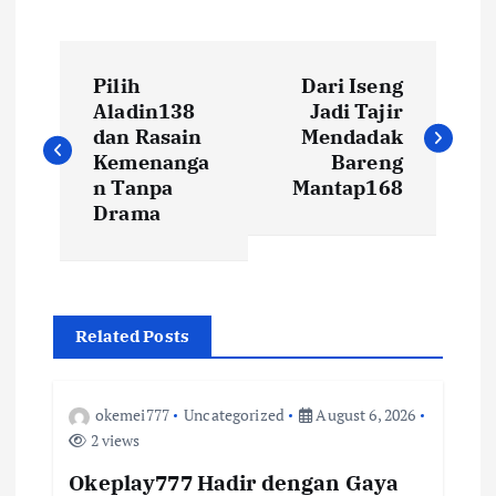
P
Pilih
Dari Iseng
o
Aladin138
Jadi Tajir
dan Rasain
Mendadak
s
Kemenanga
Bareng
n Tanpa
Mantap168
t
Drama
n
a
Related Posts
v
okemei777
Uncategorized
August 6, 2026
i
2 views
Okeplay777 Hadir dengan Gaya