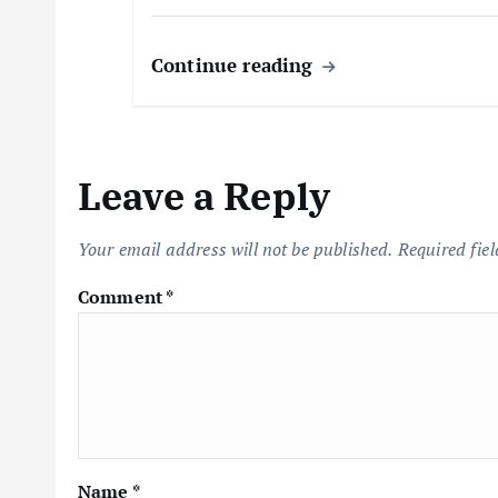
n
Continue reading
Leave a Reply
Your email address will not be published.
Required fie
Comment
*
Name
*