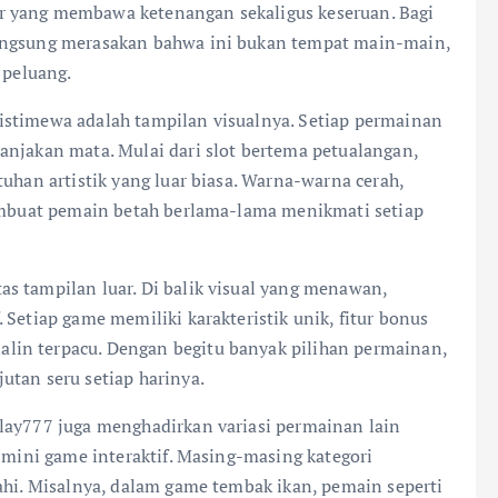
r yang membawa ketenangan sekaligus keseruan. Bagi
langsung merasakan bahwa ini bukan tempat main-main,
 peluang.
istimewa adalah tampilan visualnya. Setiap permainan
anjakan mata. Mulai dari slot bertema petualangan,
uhan artistik yang luar biasa. Warna-warna cerah,
membuat pemain betah berlama-lama menikmati setiap
s tampilan luar. Di balik visual yang menawan,
 Setiap game memiliki karakteristik unik, fitur bonus
lin terpacu. Dengan begitu banyak pilihan permainan,
utan seru setiap harinya.
lay777 juga menghadirkan variasi permainan lain
i mini game interaktif. Masing-masing kategori
ahi. Misalnya, dalam game tembak ikan, pemain seperti