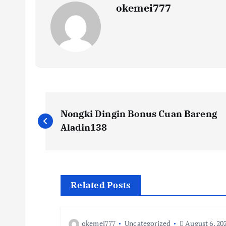
okemei777
P
Nongki Dingin Bonus Cuan Bareng
o
Aladin138
s
t
Related Posts
n
okemei777
Uncategorized
August 6, 20