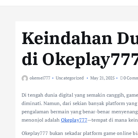
Keindahan D
di Okeplay77
okemei777
Uncategorized
May 21, 2025
0 Comm
Di tengah dunia digital yang semakin canggih, game
diminati. Namun, dari sekian banyak platform yan
pengalaman bermain yang benar-benar menyenangk
menonjol adalah
Okeplay777
—tempat di mana kein
Okeplay777 bukan sekadar platform game online bia