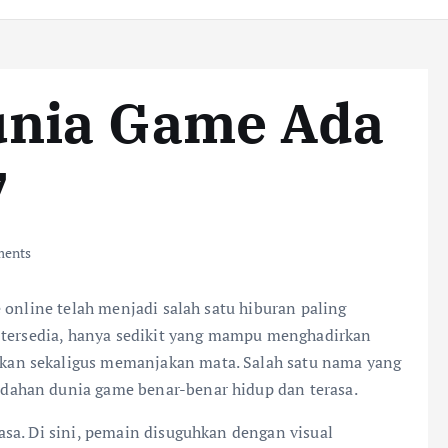
unia Game Ada
7
ents
 online telah menjadi salah satu hiburan paling
g tersedia, hanya sedikit yang mampu menghadirkan
an sekaligus memanjakan mata. Salah satu nama yang
dahan dunia game benar-benar hidup dan terasa.
sa. Di sini, pemain disuguhkan dengan visual