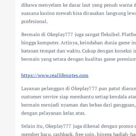
dibawa menyelam ke dasar laut yang penuh warna da
suasana kasino mewah bisa dirasakan langsung lewa
profesional.
Bermain di Okeplay777 juga sangat fleksibel. Plat
hingga komputer. Artinya, keindahan dunia game ini
batasan tempat dan waktu. Cukup dengan koneksi i
bermain yang setara dengan kualitas game premium
https://www.reallifenotes.com
Layanan pelanggan di Okeplay777 pun patut diacu
customer service siap membantu setiap kendala at
bermain menjadi nyaman dan bebas dari gangguan, 
dengan pelayanan kelas atas.
Selain itu, Okeplay777 juga dikenal dengan promo
member baru, cashback, free spin, hingga hadiah-h