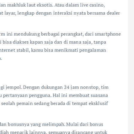
n makhluk laut eksotis. Atau dalam live casino,
t layar, lengkap dengan interaksi nyata bersama dealer
form ini mendukung berbagai perangkat, dari smartphone
 bisa diakses kapan saja dan di mana saja, tanpa
nternet stabil, kamu bisa menikmati pengalaman
.
ngi jempol. Dengan dukungan 24 jam nonstop, tim
au pertanyaan pengguna. Hal ini membuat suasana
seolah pemain sedang berada di tempat eksklusif
 dan bonusnya yang melimpah. Mulai dari bonus
adiah menarik lainnya, semuanya dirancang untuk