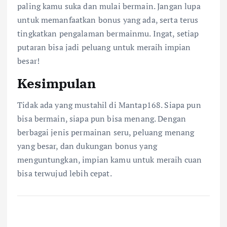
paling kamu suka dan mulai bermain. Jangan lupa
untuk memanfaatkan bonus yang ada, serta terus
tingkatkan pengalaman bermainmu. Ingat, setiap
putaran bisa jadi peluang untuk meraih impian
besar!
Kesimpulan
Tidak ada yang mustahil di Mantap168. Siapa pun
bisa bermain, siapa pun bisa menang. Dengan
berbagai jenis permainan seru, peluang menang
yang besar, dan dukungan bonus yang
menguntungkan, impian kamu untuk meraih cuan
bisa terwujud lebih cepat.