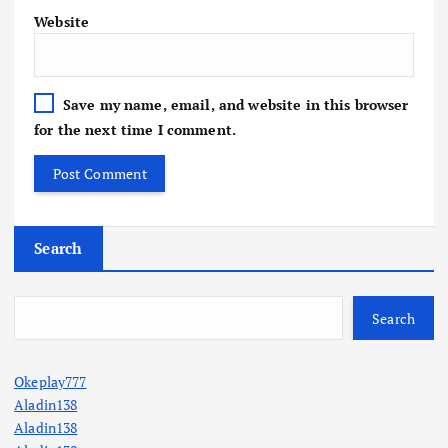
Website
Save my name, email, and website in this browser
for the next time I comment.
Search
Search
Okeplay777
Aladin138
Aladin138