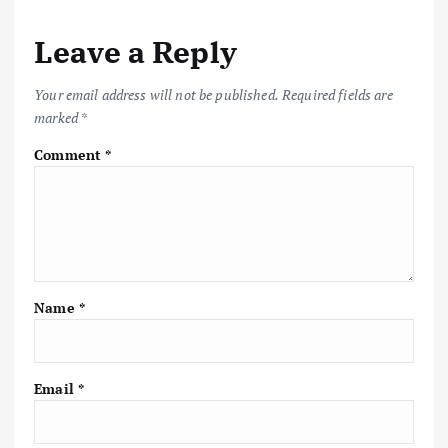
Leave a Reply
Your email address will not be published.
Required fields are
marked
*
Comment
*
Name
*
Email
*