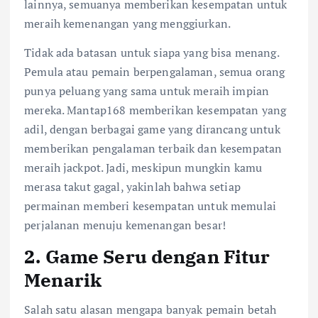
lainnya, semuanya memberikan kesempatan untuk
meraih kemenangan yang menggiurkan.
Tidak ada batasan untuk siapa yang bisa menang.
Pemula atau pemain berpengalaman, semua orang
punya peluang yang sama untuk meraih impian
mereka. Mantap168 memberikan kesempatan yang
adil, dengan berbagai game yang dirancang untuk
memberikan pengalaman terbaik dan kesempatan
meraih jackpot. Jadi, meskipun mungkin kamu
merasa takut gagal, yakinlah bahwa setiap
permainan memberi kesempatan untuk memulai
perjalanan menuju kemenangan besar!
2.
Game Seru dengan Fitur
Menarik
Salah satu alasan mengapa banyak pemain betah