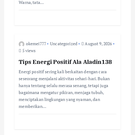
Warna, tata…
o
n
okemei777
Uncategorized
August 9, 2026
5 views
Tips Energi Positif Ala Aladin138
Energi positif sering kali berkaitan dengan cara
seseorang menjalani aktivitas sehari-hari. Bukan
hanya tentang selalu merasa senang, tetapi juga
bagaimana mengatur pikiran, menjaga tubuh,
menciptakan lingkungan yang nyaman, dan
memberikan…