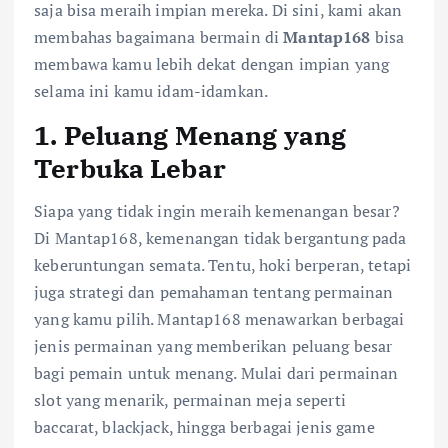
saja bisa meraih impian mereka. Di sini, kami akan
membahas bagaimana bermain di
Mantap168
bisa
membawa kamu lebih dekat dengan impian yang
selama ini kamu idam-idamkan.
1.
Peluang Menang yang
Terbuka Lebar
Siapa yang tidak ingin meraih kemenangan besar?
Di Mantap168, kemenangan tidak bergantung pada
keberuntungan semata. Tentu, hoki berperan, tetapi
juga strategi dan pemahaman tentang permainan
yang kamu pilih. Mantap168 menawarkan berbagai
jenis permainan yang memberikan peluang besar
bagi pemain untuk menang. Mulai dari permainan
slot yang menarik, permainan meja seperti
baccarat, blackjack, hingga berbagai jenis game