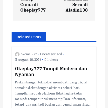
t
Cuma di
Seru di
Okeplay777
Aladin138
n
a
Related Posts
v
i
okemei777
Uncategorized
August 10, 2026
1 views
g
Okeplay777 Tampil Modern dan
Nyaman
a
Perkembangan teknologi membuat ruang digital
t
semakin dekat dengan aktivitas sehari-hari.
Tampilan sebuah platform tidak lagi sekadar
i
menjadi tempat untuk menampilkan informasi,
tetapi juga menjadi bagian dari pengalaman visual.