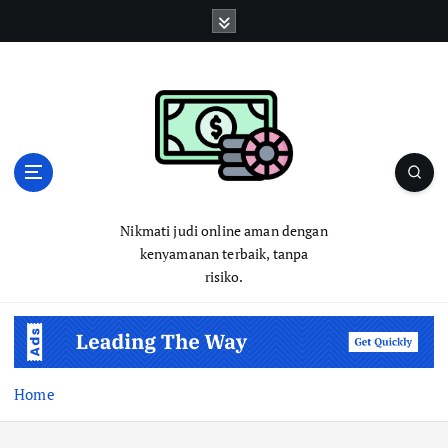
S
k
i
p
t
o
c
o
n
t
Nikmati judi online aman dengan
e
kenyamanan terbaik, tanpa
n
risiko.
t
Home