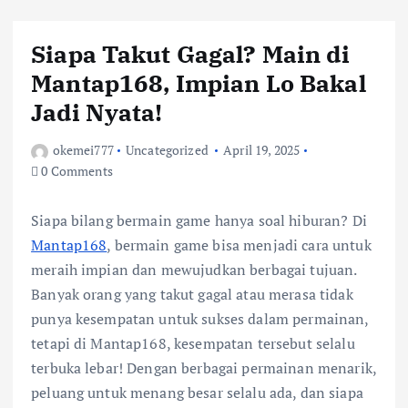
Siapa Takut Gagal? Main di
Mantap168, Impian Lo Bakal
Jadi Nyata!
okemei777
Uncategorized
April 19, 2025
0 Comments
Siapa bilang bermain game hanya soal hiburan? Di
Mantap168
, bermain game bisa menjadi cara untuk
meraih impian dan mewujudkan berbagai tujuan.
Banyak orang yang takut gagal atau merasa tidak
punya kesempatan untuk sukses dalam permainan,
tetapi di Mantap168, kesempatan tersebut selalu
terbuka lebar! Dengan berbagai permainan menarik,
peluang untuk menang besar selalu ada, dan siapa