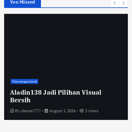
You Missed
Uncategorized
Aladin138 Jadi Pilihan Visual
Bersih
By
okemei777
August 5, 2026
2 views