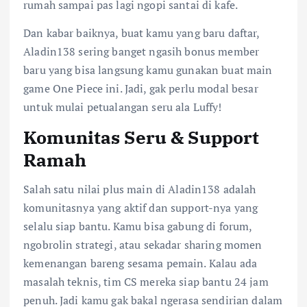
rumah sampai pas lagi ngopi santai di kafe.
Dan kabar baiknya, buat kamu yang baru daftar,
Aladin138 sering banget ngasih bonus member
baru yang bisa langsung kamu gunakan buat main
game One Piece ini. Jadi, gak perlu modal besar
untuk mulai petualangan seru ala Luffy!
Komunitas Seru & Support
Ramah
Salah satu nilai plus main di Aladin138 adalah
komunitasnya yang aktif dan support-nya yang
selalu siap bantu. Kamu bisa gabung di forum,
ngobrolin strategi, atau sekadar sharing momen
kemenangan bareng sesama pemain. Kalau ada
masalah teknis, tim CS mereka siap bantu 24 jam
penuh. Jadi kamu gak bakal ngerasa sendirian dalam