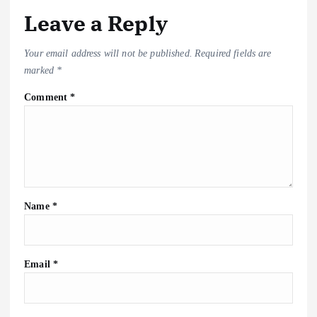
Leave a Reply
Your email address will not be published.
Required fields are
marked
*
Comment
*
Name
*
Email
*