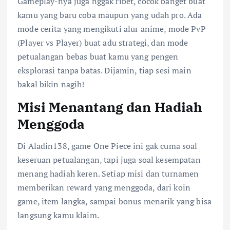
Gameplay-nya juga nggak ribet, cocok banget buat
kamu yang baru coba maupun yang udah pro. Ada
mode cerita yang mengikuti alur anime, mode PvP
(Player vs Player) buat adu strategi, dan mode
petualangan bebas buat kamu yang pengen
eksplorasi tanpa batas. Dijamin, tiap sesi main
bakal bikin nagih!
Misi Menantang dan Hadiah
Menggoda
Di Aladin138, game One Piece ini gak cuma soal
keseruan petualangan, tapi juga soal kesempatan
menang hadiah keren. Setiap misi dan turnamen
memberikan reward yang menggoda, dari koin
game, item langka, sampai bonus menarik yang bisa
langsung kamu klaim.