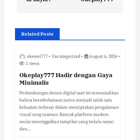
n
a
Related Posts
v
i
okemei777
Uncategorized
August 6, 2026
2 views
g
Okeplay777 Hadir dengan Gaya
Minimalis
a
Perkembangan desain digital saat ini menunjukkan
t
bahwa kesederhanaan justru menjadi salah satu
kekuatan terbesar dalam menciptakan pengalaman
i
visual yang nyaman. Banyak platform modern
mulai meninggalkan tampilan yang terlalu ramai
dan…
o