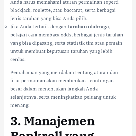
Anda harus memahami aturan permainan seperti
blackjack, roulette, atau baccarat, serta berbagai
jenis taruhan yang bisa Anda pilih.
Jika Anda tertarik dengan
taruhan olahraga
,
pelajari cara membaca odds, berbagai jenis taruhan
yang bisa dipasang, serta statistik tim atau pemain
untuk membuat keputusan taruhan yang lebih
cerdas.
Pemahaman yang mendalam tentang aturan dan
fitur permainan akan memberikan keuntungan
besar dalam menentukan langkah Anda
selanjutnya, serta meningkatkan peluang untuk
menang.
3. Manajemen
Bankroll yang