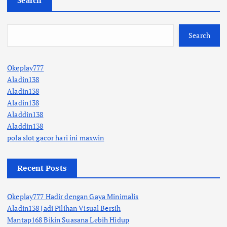
Search
Okeplay777
Aladin138
Aladin138
Aladin138
Aladdin138
Aladdin138
pola slot gacor hari ini maxwin
Recent Posts
Okeplay777 Hadir dengan Gaya Minimalis
Aladin138 Jadi Pilihan Visual Bersih
Mantap168 Bikin Suasana Lebih Hidup