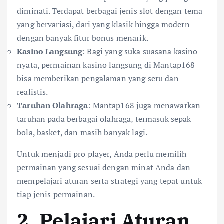
diminati. Terdapat berbagai jenis slot dengan tema
yang bervariasi, dari yang klasik hingga modern
dengan banyak fitur bonus menarik.
Kasino Langsung
: Bagi yang suka suasana kasino
nyata, permainan kasino langsung di Mantap168
bisa memberikan pengalaman yang seru dan
realistis.
Taruhan Olahraga
: Mantap168 juga menawarkan
taruhan pada berbagai olahraga, termasuk sepak
bola, basket, dan masih banyak lagi.
Untuk menjadi pro player, Anda perlu memilih
permainan yang sesuai dengan minat Anda dan
mempelajari aturan serta strategi yang tepat untuk
tiap jenis permainan.
2. Pelajari Aturan