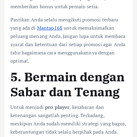
memberikan bonus untuk pemain setia.
Pastikan Anda selalu mengikuti promosi terbaru
yang ada di
Mantap168
untuk memaksimalkan
peluang menang Anda. Jangan lupa untuk membaca
syarat dan ketentuan dari setiap promosi agar Anda
tahu bagaimana cara menggunakannya dengan
optimal.
5. Bermain dengan
Sabar dan Tenang
Untuk menjadi
pro player
, kesabaran dan
ketenangan sangatlah penting. Terkadang,
meskipun Anda sudah memiliki strategi yang bagus,
keberuntungan tidak selalu berpihak pada Anda.