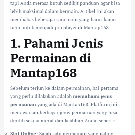
tapi Anda merasa butuh sedikit panduan agar bisa
lebih maksimal dalam bermain. Artikel ini akan
membahas beberapa cara main yang harus kamu
tahu untuk menjadi pro player di Mantap168.
1. Pahami Jenis
Permainan di
Mantap168
Sebelum terjun ke dalam permainan, hal pertama
yang perlu dilakukan adalah
memahami jenis
permainan
yang ada di Mantap168. Platform ini
menawarkan berbagai jenis permainan yang bisa
dipilih sesuai minat dan keahlian Anda, seperti:
Slot Online
: Salah satu permainan yang paling