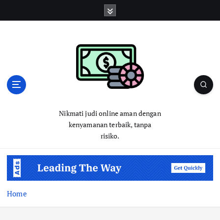
S
k
i
p
t
o
c
o
n
t
Nikmati judi online aman dengan
e
kenyamanan terbaik, tanpa
n
risiko.
t
Home