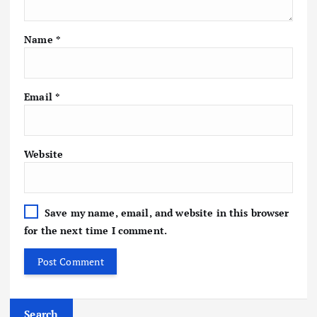
Name
*
Email
*
Website
Save my name, email, and website in this browser
for the next time I comment.
Search