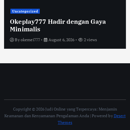
Uncategorized
n Gaya
Aladin138 Jadi Pilihan Vi
Bersih
views
By
okemei777
August 5, 2026
2 v
Copyright © 2026 Judi Online yang Terpercaya: Menjamin
Keamanan dan Kenyamanan Pengalaman Anda | Powered by
Desert
Themes