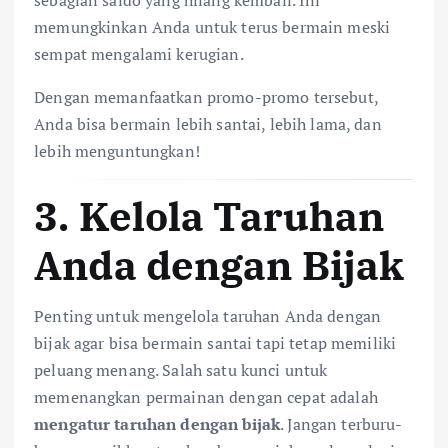
sebagian saldo yang hilang kembali. Ini
memungkinkan Anda untuk terus bermain meski
sempat mengalami kerugian.
Dengan memanfaatkan promo-promo tersebut,
Anda bisa bermain lebih santai, lebih lama, dan
lebih menguntungkan!
3. Kelola Taruhan
Anda dengan Bijak
Penting untuk mengelola taruhan Anda dengan
bijak agar bisa bermain santai tapi tetap memiliki
peluang menang. Salah satu kunci untuk
memenangkan permainan dengan cepat adalah
mengatur taruhan dengan bijak
. Jangan terburu-