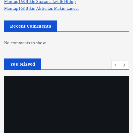
Mantap168 Bikin Suasana Lebih Hidup
Mantap168 Bikin Aktivitas Makin Lancar
Recent Comments
No comments to show.
You Missed