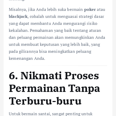
Misalnya, jika Anda lebih suka bermain
poker
atau
blackjack
, cobalah untuk menguasai strategi dasar
yang dapat membantu Anda mengurangi risiko
kekalahan. Pemahaman yang baik tentang aturan
dan peluang permainan akan memungkinkan Anda
untuk membuat keputusan yang lebih baik, yang
pada gilirannya bisa meningkatkan peluang
kemenangan Anda.
6. Nikmati Proses
Permainan Tanpa
Terburu-buru
Untuk bermain santai, sangat penting untuk