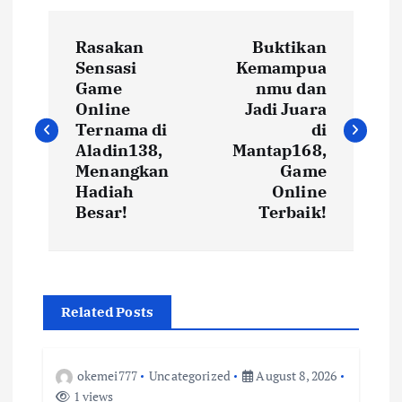
P
Rasakan
Buktikan
o
Sensasi
Kemampua
Game
nmu dan
s
Online
Jadi Juara
Ternama di
di
t
Aladin138,
Mantap168,
Menangkan
Game
Hadiah
Online
n
Besar!
Terbaik!
a
v
Related Posts
i
g
okemei777
Uncategorized
August 8, 2026
1 views