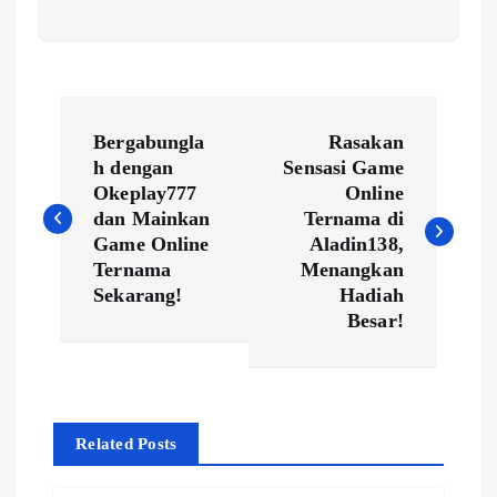
P
Bergabungla
Rasakan
o
h dengan
Sensasi Game
Okeplay777
Online
s
dan Mainkan
Ternama di
Game Online
Aladin138,
Ternama
Menangkan
t
Sekarang!
Hadiah
Besar!
n
a
v
Related Posts