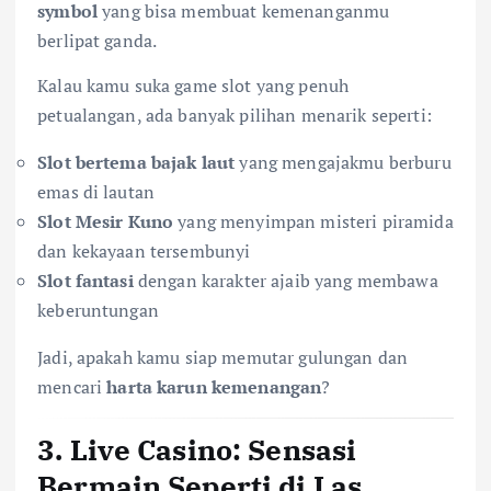
symbol
yang bisa membuat kemenanganmu
berlipat ganda.
Kalau kamu suka game slot yang penuh
petualangan, ada banyak pilihan menarik seperti:
Slot bertema bajak laut
yang mengajakmu berburu
emas di lautan
Slot Mesir Kuno
yang menyimpan misteri piramida
dan kekayaan tersembunyi
Slot fantasi
dengan karakter ajaib yang membawa
keberuntungan
Jadi, apakah kamu siap memutar gulungan dan
mencari
harta karun kemenangan
?
3. Live Casino: Sensasi
Bermain Seperti di Las