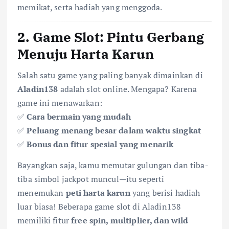
memikat, serta hadiah yang menggoda.
2. Game Slot: Pintu Gerbang
Menuju Harta Karun
Salah satu game yang paling banyak dimainkan di
Aladin138
adalah slot online. Mengapa? Karena
game ini menawarkan:
✅
Cara bermain yang mudah
✅
Peluang menang besar dalam waktu singkat
✅
Bonus dan fitur spesial yang menarik
Bayangkan saja, kamu memutar gulungan dan tiba-
tiba simbol jackpot muncul—itu seperti
menemukan
peti harta karun
yang berisi hadiah
luar biasa! Beberapa game slot di Aladin138
memiliki fitur
free spin, multiplier, dan wild