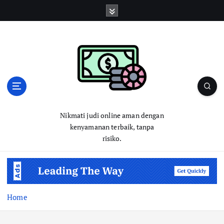
S
k
i
p
t
o
c
o
n
t
Nikmati judi online aman dengan
e
kenyamanan terbaik, tanpa
n
risiko.
t
Home