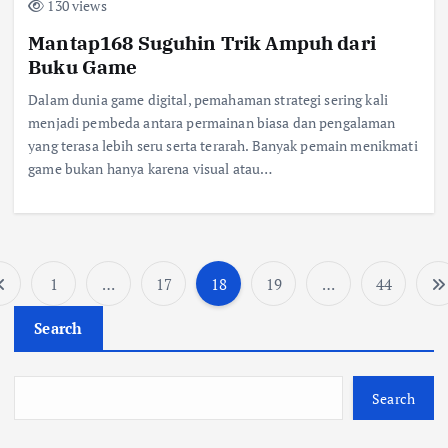
130 views
Mantap168 Suguhin Trik Ampuh dari
Buku Game
Dalam dunia game digital, pemahaman strategi sering kali
menjadi pembeda antara permainan biasa dan pengalaman
yang terasa lebih seru serta terarah. Banyak pemain menikmati
game bukan hanya karena visual atau…
1
…
17
18
19
…
44
P
Search
o
s
Search