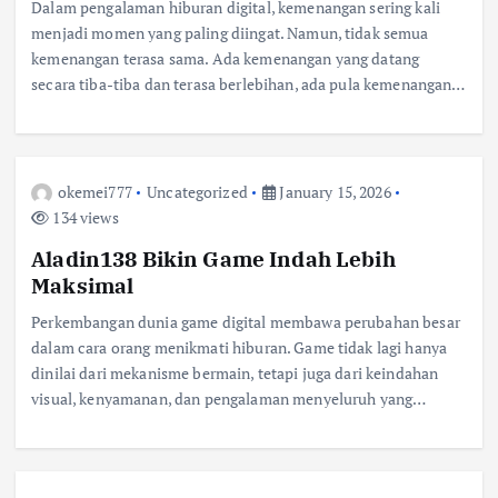
Dalam pengalaman hiburan digital, kemenangan sering kali
menjadi momen yang paling diingat. Namun, tidak semua
kemenangan terasa sama. Ada kemenangan yang datang
secara tiba-tiba dan terasa berlebihan, ada pula kemenangan…
okemei777
Uncategorized
January 15, 2026
134 views
Aladin138 Bikin Game Indah Lebih
Maksimal
Perkembangan dunia game digital membawa perubahan besar
dalam cara orang menikmati hiburan. Game tidak lagi hanya
dinilai dari mekanisme bermain, tetapi juga dari keindahan
visual, kenyamanan, dan pengalaman menyeluruh yang…