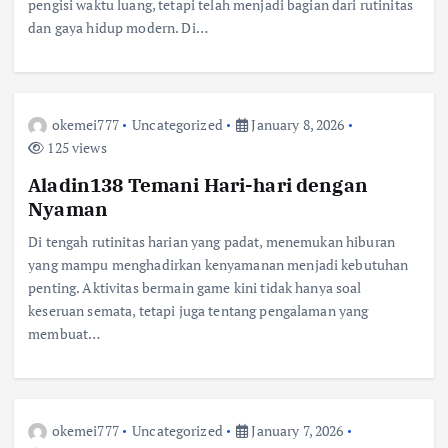
pengisi waktu luang, tetapi telah menjadi bagian dari rutinitas
dan gaya hidup modern. Di…
okemei777
Uncategorized
January 8, 2026
125 views
Aladin138 Temani Hari-hari dengan
Nyaman
Di tengah rutinitas harian yang padat, menemukan hiburan
yang mampu menghadirkan kenyamanan menjadi kebutuhan
penting. Aktivitas bermain game kini tidak hanya soal
keseruan semata, tetapi juga tentang pengalaman yang
membuat…
okemei777
Uncategorized
January 7, 2026