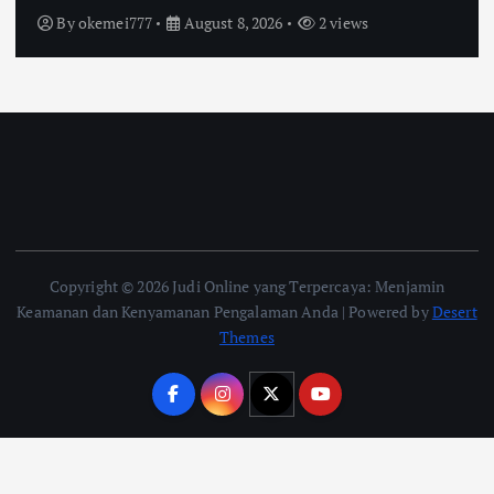
By
okemei777
August 8, 2026
2 views
Copyright © 2026 Judi Online yang Terpercaya: Menjamin
Keamanan dan Kenyamanan Pengalaman Anda | Powered by
Desert
Themes